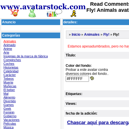
Read Comments
Fly! Animals ava
Anuncio
detalles:
»
»
»
»
Fly!
Inicio
Animales
Fly!
Categorías
Animales
Animado
Estamos apesadumbrados, pero no hay c
Anime
Arte
Título:
Insignias de la marca de fábrica
Compinches
Coches
Color del fondo:
Historietas
Probar a este avatar contra
Celebridad
diversos colores del fondo..
Carácter
Tebeos
Muerte
Muñecas
El beber
Mal
Etiquetas:
Alimento
Divertido
Views:
Games
Geek
Feminin
fecha de la adición:
Gobierno
Vacaciones
Chascar aquí para descarg
Películas
Música