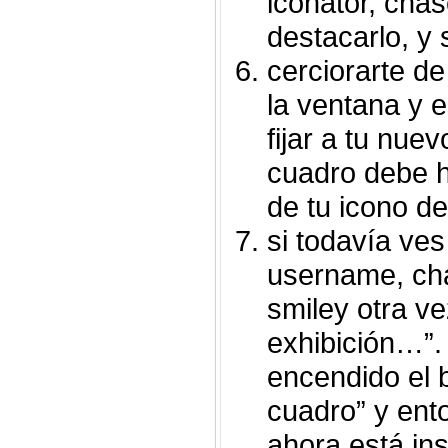
iconator, chas
destacarlo, y 
cerciorarte d
la ventana y e
fijar a tu nuev
cuadro debe h
de tu icono d
si todavía ves
username, cha
smiley otra v
exhibición…”.
encendido el b
cuadro” y ent
ahora está ins