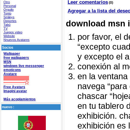
Leer comentarios
Otro
(0)
Personal
Orgullo
Agregar a la lista del dese
Tonto
Smileys
download msn 
Deportes
Tabú
TV
Juegos video
por favor, el 
Website
Nnuevos Avatares
“excepto cua
Socios
Wallpaper
y excepto el ar
free wallpapers
MSN
conexión al m
windows live messenger
emoticons
en la ventana 
Avatare
navega “para 
Free Avatars
Imagini avatar
chascar “hoje
Más acoplamientos
en tu tablero 
nuevo :
exhibición. ch
exhibición es l