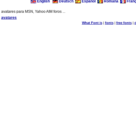
English
Deutsch
Espanol
Romana
Franç
avatares para MSN, Yahoo AIM foros ...
avatares
What Font is
|
fonts
|
free fonts
|