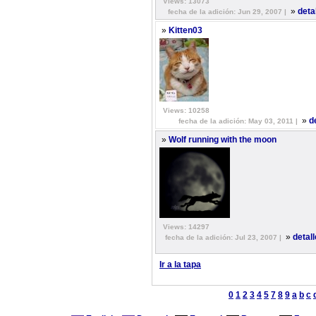
Views: 13073
»
deta
fecha de la adición: Jun 29, 2007 |
»
Kitten03
Views: 10258
»
d
fecha de la adición: May 03, 2011 |
»
Wolf running with the moon
Views: 14297
»
detal
fecha de la adición: Jul 23, 2007 |
Ir a la tapa
0
1
2
3
4
5
7
8
9
a
b
c