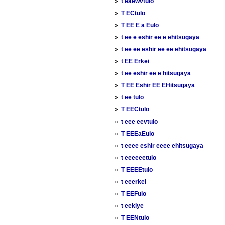
»
t eaewvtulo
»
T ECtulo
»
T EE E a Eulo
»
t ee e eshir ee e ehitsugaya
»
t ee ee eshir ee ee ehitsugaya
»
t EE Erkei
»
t ee eshir ee e hitsugaya
»
T EE Eshir EE EHitsugaya
»
t ee tulo
»
T EECtulo
»
t eee eevtulo
»
T EEEaEulo
»
t eeee eshir eeee ehitsugaya
»
t eeeeeetulo
»
T EEEEtulo
»
t eeerkei
»
T EEFulo
»
t eekiye
»
T EENtulo