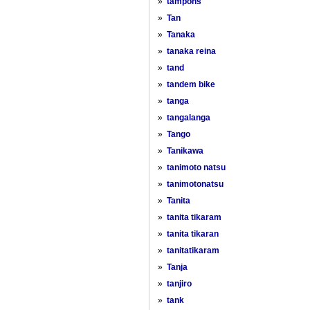
»
tampons
»
Tan
»
Tanaka
»
tanaka reina
»
tand
»
tandem bike
»
tanga
»
tangalanga
»
Tango
»
Tanikawa
»
tanimoto natsu
»
tanimotonatsu
»
Tanita
»
tanita tikaram
»
tanita tikaran
»
tanitatikaram
»
Tanja
»
tanjiro
»
tank