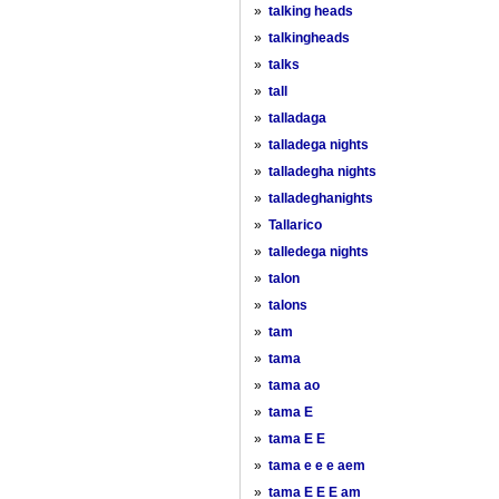
»
talking heads
»
talkingheads
»
talks
»
tall
»
talladaga
»
talladega nights
»
talladegha nights
»
talladeghanights
»
Tallarico
»
talledega nights
»
talon
»
talons
»
tam
»
tama
»
tama ao
»
tama E
»
tama E E
»
tama e e e aem
»
tama E E E am