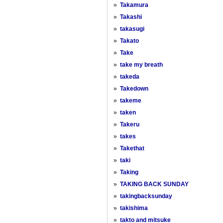
»
Takamura
»
Takashi
»
takasugi
»
Takato
»
Take
»
take my breath
»
takeda
»
Takedown
»
takeme
»
taken
»
Takeru
»
takes
»
Takethat
»
taki
»
Taking
»
TAKING BACK SUNDAY
»
takingbacksunday
»
takishima
»
takto and mitsuke