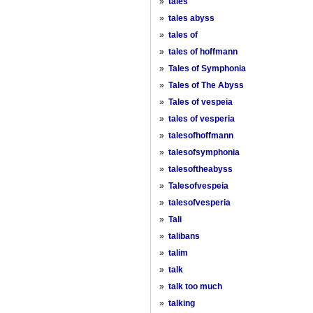
»
tales
»
tales abyss
»
tales of
»
tales of hoffmann
»
Tales of Symphonia
»
Tales of The Abyss
»
Tales of vespeia
»
tales of vesperia
»
talesofhoffmann
»
talesofsymphonia
»
talesoftheabyss
»
Talesofvespeia
»
talesofvesperia
»
Tali
»
talibans
»
talim
»
talk
»
talk too much
»
talking