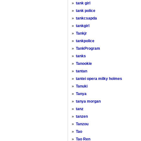
»
tank girl
»
tank police
»
tankcsapda
»
tankgirl
»
Tankjr
»
tankpolice
»
TankProgram
»
tanks
»
Tanookie
»
tantan
»
tantei opera milky holmes
»
Tanuki
»
Tanya
»
tanya morgan
»
tanz
»
tanzen
»
Tanzou
»
Tao
»
Tao Ren