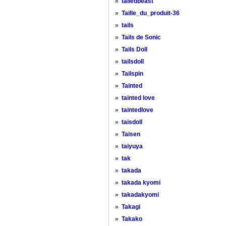
»
tailedbeast
»
Taille_du_produit-36
»
tails
»
Tails de Sonic
»
Tails Doll
»
tailsdoll
»
Tailspin
»
Tainted
»
tainted love
»
taintedlove
»
taisdoll
»
Taisen
»
taiyuya
»
tak
»
takada
»
takada kyomi
»
takadakyomi
»
Takagi
»
Takako