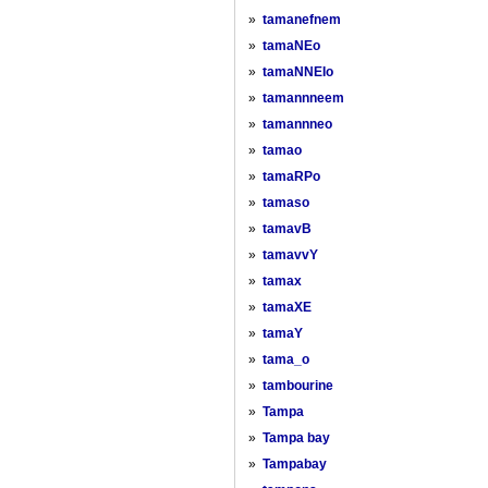
»
tamanefnem
»
tamaNEo
»
tamaNNEIo
»
tamannneem
»
tamannneo
»
tamao
»
tamaRPo
»
tamaso
»
tamavB
»
tamavvY
»
tamax
»
tamaXE
»
tamaY
»
tama_o
»
tambourine
»
Tampa
»
Tampa bay
»
Tampabay