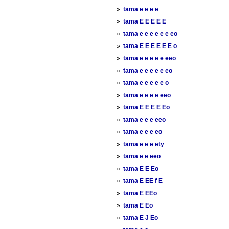
»
tama e e e e
»
tama E E E E E
»
tama e e e e e e eo
»
tama E E E E E E o
»
tama e e e e e eeo
»
tama e e e e e eo
»
tama e e e e e o
»
tama e e e e eeo
»
tama E E E E Eo
»
tama e e e eeo
»
tama e e e eo
»
tama e e e ety
»
tama e e eeo
»
tama E E Eo
»
tama E EE f E
»
tama E EEo
»
tama E Eo
»
tama E J Eo