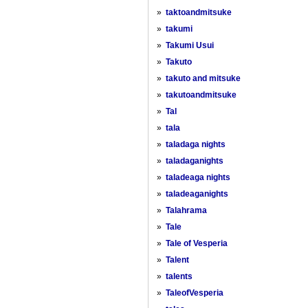
»
taktoandmitsuke
»
takumi
»
Takumi Usui
»
Takuto
»
takuto and mitsuke
»
takutoandmitsuke
»
Tal
»
tala
»
taladaga nights
»
taladaganights
»
taladeaga nights
»
taladeaganights
»
Talahrama
»
Tale
»
Tale of Vesperia
»
Talent
»
talents
»
TaleofVesperia