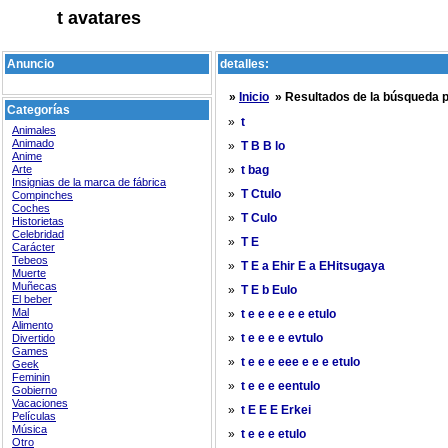
t avatares
Anuncio
detalles:
»
Inicio
» Resultados de la búsqueda 
Categorías
»
t
Animales
Animado
»
T B B lo
Anime
Arte
»
t bag
Insignias de la marca de fábrica
»
T Ctulo
Compinches
Coches
»
T Culo
Historietas
Celebridad
»
T E
Carácter
Tebeos
»
T E a Ehir E a EHitsugaya
Muerte
Muñecas
»
T E b Eulo
El beber
Mal
»
t e e e e e e etulo
Alimento
»
Divertido
t e e e e evtulo
Games
»
t e e e eee e e e etulo
Geek
Feminin
»
t e e e eentulo
Gobierno
Vacaciones
»
t E E E Erkei
Películas
Música
»
t e e e etulo
Otro