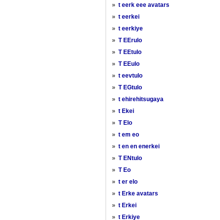
»
t eerk eee avatars
»
t eerkei
»
t eerkiye
»
T EErulo
»
T EEtulo
»
T EEulo
»
t eevtulo
»
T EGtulo
»
t ehirehitsugaya
»
t Ekei
»
T Elo
»
t em eo
»
t en en enerkei
»
T ENtulo
»
T Eo
»
t er elo
»
t Erke avatars
»
t Erkei
»
t Erkiye