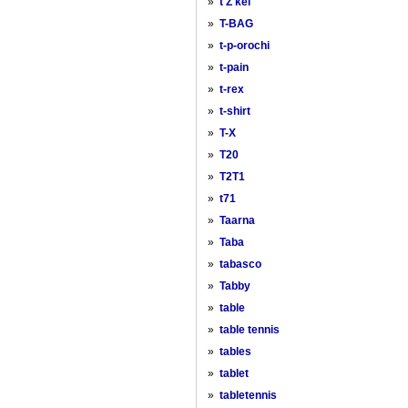
»
t Z kei
»
T-BAG
»
t-p-orochi
»
t-pain
»
t-rex
»
t-shirt
»
T-X
»
T20
»
T2T1
»
t71
»
Taarna
»
Taba
»
tabasco
»
Tabby
»
table
»
table tennis
»
tables
»
tablet
»
tabletennis