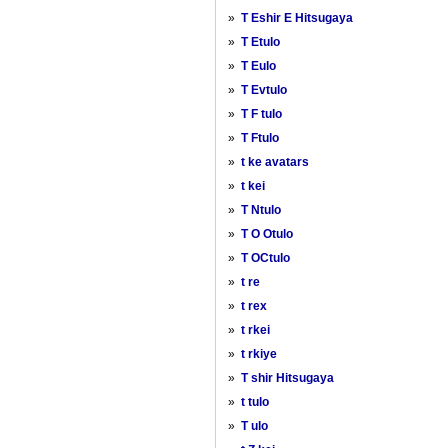
»
T Eshir E Hitsugaya
»
T Etulo
»
T Eulo
»
T Evtulo
»
T F tulo
»
T Ftulo
»
t ke avatars
»
t kei
»
T Ntulo
»
T O Otulo
»
T OCtulo
»
t re
»
t rex
»
t rkei
»
t rkiye
»
T shir Hitsugaya
»
t tulo
»
T ulo