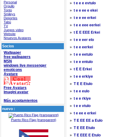
Personal
»
t e e e evtulo
Orgullo
Tonto
»
t e e ee e ekei
Smileys
»
t e e ee erkei
Deportes
Tabú
»
t e e eee eerkei
TV
Juegos video
»
t E E EEE Erkei
Website
Nnuevos Avatares
»
t e e eer elo
Socios
»
t e e eerkei
Wallpaper
»
t e e eetulo
free wallpapers
MSN
»
t e e entulo
windows live messenger
»
t E E Erkei
emoticons
Avatare
»
t e e erkiye
»
T E E Etulo
Free Avatars
»
t e e eulo
Imagini avatar
»
t e e rkiye
Más acoplamientos
»
t e e vtulo
nuevo :
»
t e ee e erkei
Puerto Rico Flag (transparent)
»
T E EE EE a Eulo
»
T E EE Etulo
»
T E EEE E Etulo