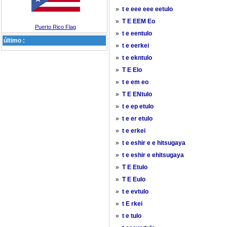
»
t e eee eee eetulo
»
T E EEM Eo
Puerto Rico Flag
»
t e eentulo
último :
»
t e eerkei
»
t e ekntulo
»
T E Elo
»
t e em eo
»
T E ENtulo
»
t e ep etulo
»
t e er etulo
»
t e erkei
»
t e eshir e e hitsugaya
»
t e eshir e ehitsugaya
»
T E Etulo
»
T E Eulo
»
t e evtulo
»
t E rkei
»
t e tulo