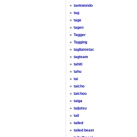
»
taekwondo
»
tag
»
tage
»
tagen
»
Tagger
»
Tagging
»
tagliatostac
»
tagteam
»
tahiti
»
tahu
»
tai
»
taicho
»
taichou
»
taiga
»
taijutsu
»
tail
»
tailed
»
tailed beast