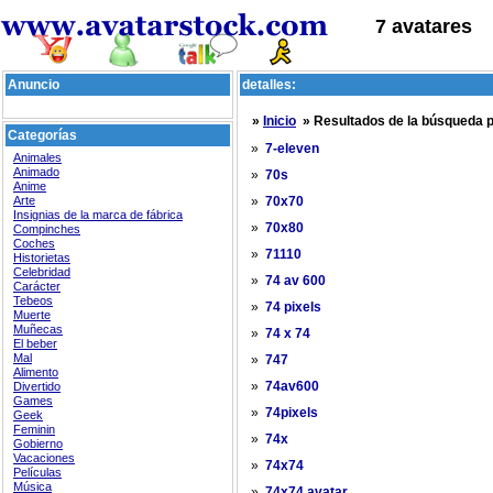
7 avatares
Anuncio
detalles:
»
Inicio
» Resultados de la búsqueda 
Categorías
»
7-eleven
Animales
Animado
»
70s
Anime
Arte
»
70x70
Insignias de la marca de fábrica
»
70x80
Compinches
Coches
»
71110
Historietas
Celebridad
»
74 av 600
Carácter
Tebeos
»
74 pixels
Muerte
Muñecas
»
74 x 74
El beber
Mal
»
747
Alimento
»
Divertido
74av600
Games
»
74pixels
Geek
Feminin
»
74x
Gobierno
Vacaciones
»
74x74
Películas
Música
»
74x74 avatar