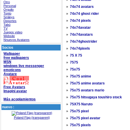
Otro
Personal
»
74x74 avatars
Orgullo
Tonto
»
74x74 ghost rider
Smileys
»
74x74 pixels
Deportes
Tabú
»
74x74avatar
TV
Juegos video
»
74x74avatars
Website
Nnuevos Avatares
»
74x74ghostrider
Socios
»
74x74pixels
Wallpaper
»
75 X 75
free wallpapers
MSN
»
7575
windows live messenger
»
75x75
emoticons
Avatare
»
75x75 anime
»
75x75 anime avatars
Free Avatars
»
75x75 avatars mario
Imagini avatar
»
75x75 hitsugaya toushiro stock
Más acoplamientos
»
75X75 Naruto
nuevo :
»
75x75 pixel
Poland Flag (transparent)
»
75x75 pixel avatar
»
75x75 pixels