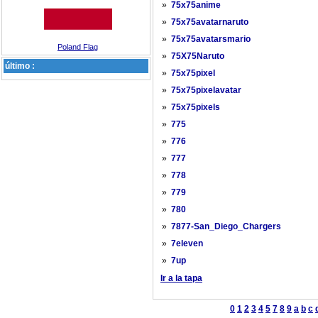
»
75x75anime
»
75x75avatarnaruto
»
75x75avatarsmario
Poland Flag
»
75X75Naruto
último :
»
75x75pixel
»
75x75pixelavatar
»
75x75pixels
»
775
»
776
»
777
»
778
»
779
»
780
»
7877-San_Diego_Chargers
»
7eleven
»
7up
Ir a la tapa
0
1
2
3
4
5
7
8
9
a
b
c