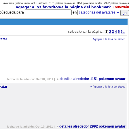
avatares, yahoo, msn, aol, Cartoons, 1151 pokemon avatar, 1151 pokemon avatar, 2992 pokemon avata
agregar a los favoritos/a la página del bookmark
|
Conexión
búsqueda para
en
seleccionar la página:
[
1
]
2
3
4
5
6...
atar
+ Agregar a la lista del deseo
»
detalles alrededor 1151 pokemon avatar
fecha de la adición: Oct 10, 2011 |
atar
+ Agregar a la lista del deseo
»
detalles alrededor 2992 pokemon avatar
fecha de la adición: Oct 10, 2011 |