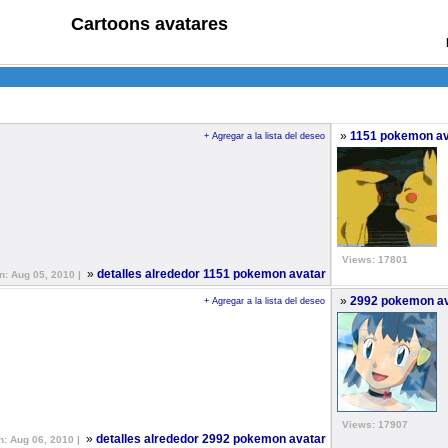
Cartoons avatares
»
1151 pokemon av
+ Agregar a la lista del deseo
Views: 17801
»
detalles alrededor 1151 pokemon avatar
ón: Aug 05, 2010 |
»
2992 pokemon av
+ Agregar a la lista del deseo
Views: 17907
»
detalles alrededor 2992 pokemon avatar
n: Aug 06, 2010 |