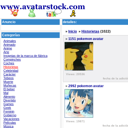
Anuncio
detalles:
»
Inicio
»
Historietas
(1022)
Categorías
»
1151 pokemon avatar
Animales
Animado
Anime
Arte
Insignias de la marca de fábrica
Compinches
Coches
Historietas
Celebridad
Carácter
Views: 20536
Tebeos
fecha de la adici
Muerte
Muñecas
»
2992 pokemon avatar
El beber
Mal
Alimento
Divertido
Games
Geek
Feminin
Gobierno
Vacaciones
Views: 19871
Películas
fecha de la adició
Música