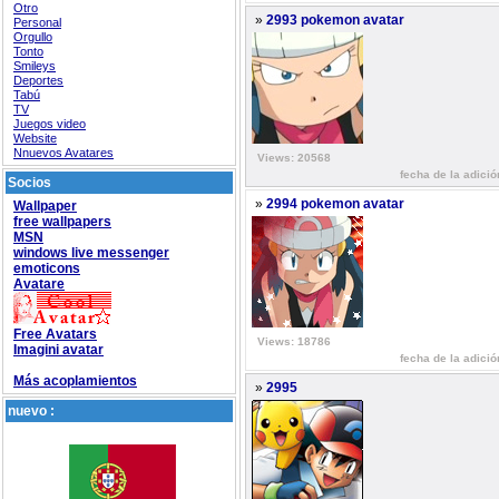
Otro
»
2993 pokemon avatar
Personal
Orgullo
Tonto
Smileys
Deportes
Tabú
TV
Juegos video
Website
Nnuevos Avatares
Views: 20568
fecha de la adició
Socios
»
2994 pokemon avatar
Wallpaper
free wallpapers
MSN
windows live messenger
emoticons
Avatare
Free Avatars
Views: 18786
Imagini avatar
fecha de la adició
Más acoplamientos
»
2995
nuevo :