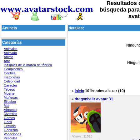
Resultados 
búsqueda para 
avat
Anuncio
detalles:
Categorías
Ninguno
Animales
Animado
Anime
Arte
Ninguno
Insignias de la marca de fábrica
Compinches
Coches
Historietas
Celebridad
Carácter
Tebeos
»
Inicio
10 listados al azar (10)
Muerte
Muñecas
»
dragonballz avatar 31
El beber
Mal
Alimento
Divertido
Games
Geek
Feminin
Gobierno
Vacaciones
Views: 11510
Películas