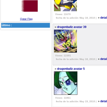
Views: 11670
»
deta
fecha de la adición: May 18, 2010 |
Qatar Flag
último :
»
dragonballz avatar 39
Views: 12391
»
deta
fecha de la adición: May 18, 2010 |
»
dragonballz avatar 5
Views: 11861
»
deta
fecha de la adición: May 19, 2010 |