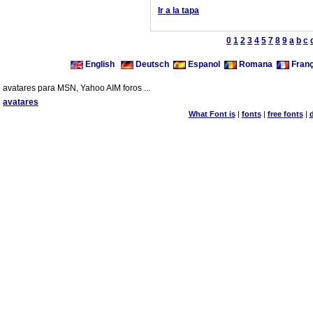
Ir a la tapa
0
1
2
3
4
5
7
8
9
a
b
c
English
Deutsch
Espanol
Romana
Franç
avatares para MSN, Yahoo AIM foros ...
avatares
What Font is
|
fonts
|
free fonts
|