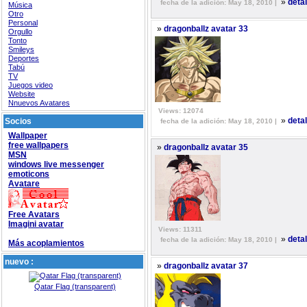
»
deta
fecha de la adición: May 18, 2010 |
Música
Otro
Personal
»
dragonballz avatar 33
Orgullo
Tonto
Smileys
Deportes
Tabú
TV
Juegos video
Website
Nnuevos Avatares
Views: 12074
»
Socios
deta
fecha de la adición: May 18, 2010 |
Wallpaper
free wallpapers
»
dragonballz avatar 35
MSN
windows live messenger
emoticons
Avatare
Free Avatars
Imagini avatar
Views: 11311
»
deta
fecha de la adición: May 18, 2010 |
Más acoplamientos
nuevo :
»
dragonballz avatar 37
Qatar Flag (transparent)