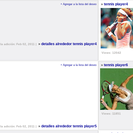
»
tennis player4
+ Agregar a la lista del deseo
»
detalles alrededor tennis player4
la adición: Feb 02, 2011 |
Views: 12042
»
tennis player6
+ Agregar a la lista del deseo
Views: 11851
»
detalles alrededor tennis player5
la adición: Feb 02, 2011 |