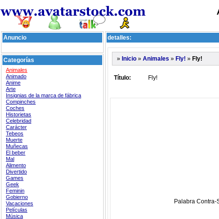
Anuncio
detalles:
»
»
»
»
Fly!
Inicio
Animales
Fly!
Categorías
Animales
Animado
Título:
Fly!
Anime
Arte
Insignias de la marca de fábrica
Compinches
Coches
Historietas
Celebridad
Carácter
Tebeos
Muerte
Muñecas
El beber
Mal
Alimento
Divertido
Games
Geek
Feminin
Gobierno
Palabra Contra-
Vacaciones
Películas
Música