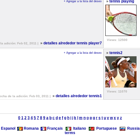
»
tennis playing
+ Agregar a la lista del deseo
Views: 12500
»
detalles alrededor tennis player7
la adición: Feb 02, 2011 |
»
tennis2
+ Agregar a la lista del deseo
Views: 11070
»
detalles alrededor tennis1
echa de la adición: Feb 03, 2011 |
0
1
2
3
4
5
7
8
9
a
b
c
d
e
f
g
h
i
j
k
l
m
n
o
p
q
r
s
t
u
v
w
x
y
z
Espanol
Romana
Français
Italiano
Portuguese
Russia
terms