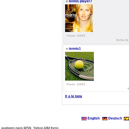
»
tennis player7
Views: 11603
fecha de 
»
tennis1
Views: 11823
f
Ir a la tapa
English
Deutsch
avatares para MSN, Yahoo AIM foros ...