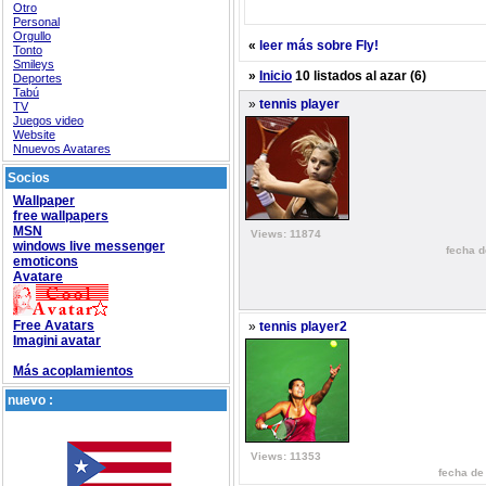
Otro
Personal
Orgullo
«
leer más sobre Fly!
Tonto
Smileys
»
Inicio
10 listados al azar (6)
Deportes
Tabú
»
tennis player
TV
Juegos video
Website
Nnuevos Avatares
Socios
Wallpaper
free wallpapers
MSN
Views: 11874
windows live messenger
fecha d
emoticons
Avatare
Free Avatars
»
tennis player2
Imagini avatar
Más acoplamientos
nuevo :
Views: 11353
fecha de 