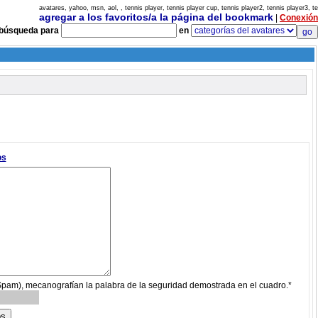
avatares, yahoo, msn, aol, , tennis player, tennis player cup, tennis player2, tennis player3, te
agregar a los favoritos/a la página del bookmark
|
Conexión
búsqueda para
en
os
 Spam), mecanografían la palabra de la seguridad demostrada en el cuadro.*