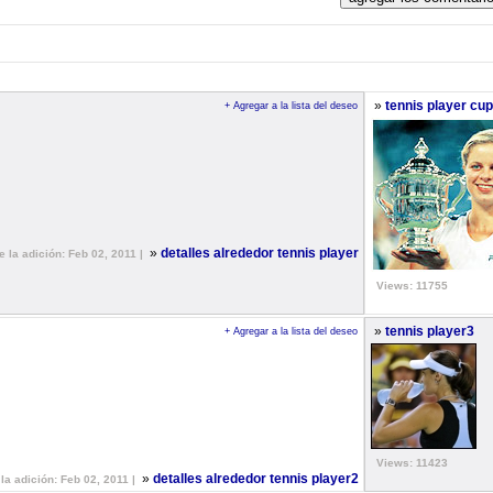
»
tennis player cup
+ Agregar a la lista del deseo
»
detalles alrededor tennis player
e la adición: Feb 02, 2011 |
Views: 11755
»
tennis player3
+ Agregar a la lista del deseo
Views: 11423
»
detalles alrededor tennis player2
la adición: Feb 02, 2011 |