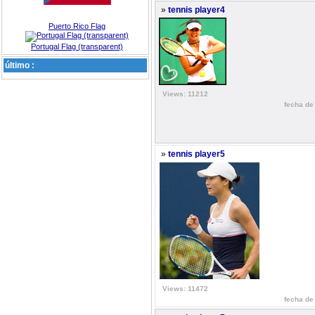
»
tennis player4
Puerto Rico Flag
Portugal Flag (transparent)
último :
Views: 11212
fecha de 
»
tennis player5
Views: 11472
fecha de 