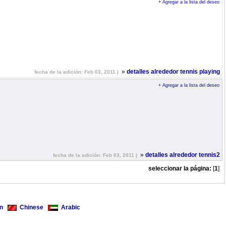
+ Agregar a la lista del deseo
»
detalles alrededor tennis playing
fecha de la adición: Feb 03, 2011 |
+ Agregar a la lista del deseo
»
detalles alrededor tennis2
fecha de la adición: Feb 03, 2011 |
seleccionar la página:
[
1
]
n
Chinese
Arabic