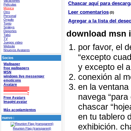
Vacaciones
Chascar aquí para descarg
Películas
Música
Leer comentarios
Otro
(0)
Personal
Orgullo
Agregar a la lista del dese
Tonto
Smileys
download msn 
Deportes
Tabú
TV
Juegos video
por favor, el 
Website
Nnuevos Avatares
“excepto cua
Socios
Wallpaper
y excepto el ar
free wallpapers
MSN
conexión al m
windows live messenger
emoticons
en la ventana 
Avatare
navega “para 
Free Avatars
Imagini avatar
chascar “hoje
Más acoplamientos
en tu tablero 
nuevo :
exhibición. ch
Reunion Flag (transparent)