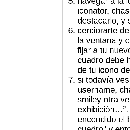
navegar a la l
iconator, chas
destacarlo, y 
cerciorarte d
la ventana y e
fijar a tu nuev
cuadro debe h
de tu icono d
si todavía ves
username, cha
smiley otra v
exhibición…”.
encendido el b
cuadro” y ent