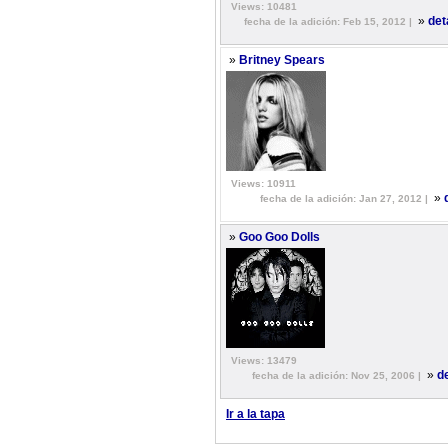
Views: 10481
»
det
fecha de la adición: Feb 15, 2012 |
»
Britney Spears
Views: 10911
»
fecha de la adición: Jan 27, 2012 |
»
Goo Goo Dolls
Views: 13479
»
d
fecha de la adición: Nov 25, 2006 |
Ir a la tapa