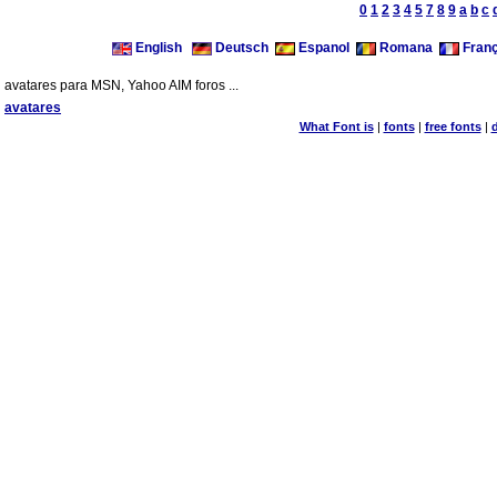
0
1
2
3
4
5
7
8
9
a
b
c
English
Deutsch
Espanol
Romana
Franç
avatares para MSN, Yahoo AIM foros ...
avatares
What Font is
|
fonts
|
free fonts
|