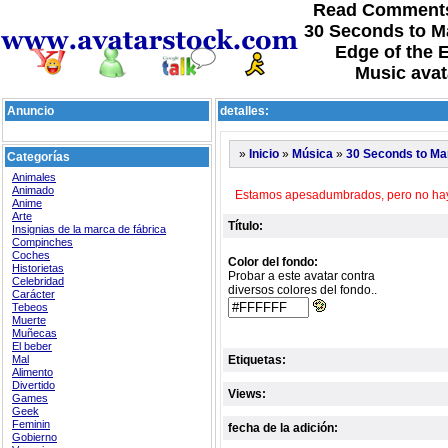
Read Comments
30 Seconds to Ma
Edge of the 
Music avat
Anuncio
detalles:
»
»
»
Inicio
Música
30 Seconds to Mar
Categorías
Animales
Animado
Estamos apesadumbrados, pero no hay c
Anime
Arte
Título:
Insignias de la marca de fábrica
Compinches
Coches
Color del fondo:
Historietas
Probar a este avatar contra
Celebridad
diversos colores del fondo..
Carácter
Tebeos
Muerte
Muñecas
El beber
Mal
Etiquetas:
Alimento
Divertido
Views:
Games
Geek
Feminin
fecha de la adición:
Gobierno