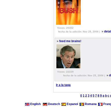
Views: 20352
»
deta
fecha de la adición: Nov 25, 2006 |
»
feed me brains!
Views: 22229
»
d
fecha de la adición: Nov 25, 2006 |
Ir a la tapa
0
1
2
3
4
5
7
8
9
a
b
c
English
Deutsch
Espanol
Romana
Franç