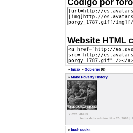
Código por foro
Website HTML c
»
Inicio
»
Gobierno
(6)
»
Make Poverty History
Views: 35189
fecha de la adición: Nov 25, 2006 |
»
bush sucks