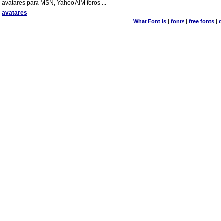
avatares para MSN, Yahoo AIM foros ...
avatares
What Font is
|
fonts
|
free fonts
|