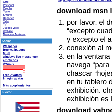
Otro
Personal
download msn 
Orgullo
Tonto
Smileys
Deportes
por favor, el 
Tabú
TV
Juegos video
“excepto cua
Website
Nnuevos Avatares
y excepto el ar
Socios
conexión al m
Wallpaper
free wallpapers
MSN
en la ventana 
windows live messenger
emoticons
navega “para 
Avatare
chascar “hoje
Free Avatars
Imagini avatar
en tu tablero 
Más acoplamientos
exhibición. ch
nuevo :
exhibición es l
download yaho