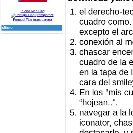
el derecho-tec
Puerto Rico Flag
cuadro como…
Portugal Flag (transparent)
último :
excepto el arch
conexión al m
chascar encend
cuadro de la e
en la tapa de 
cara del smile
En los “mis c
“hojean..".
navegar a la l
iconator, chas
destacarlo, y 