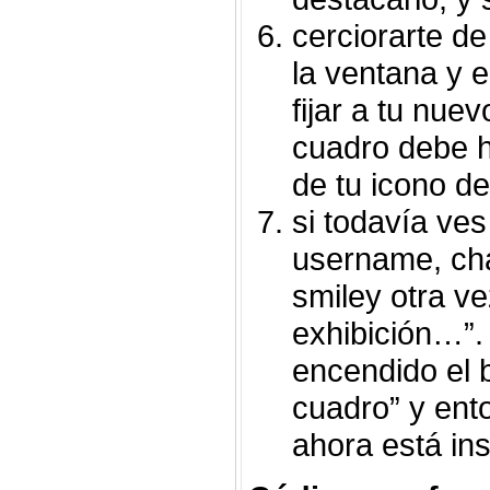
cerciorarte d
la ventana y e
fijar a tu nuev
cuadro debe h
de tu icono d
si todavía ves
username, cha
smiley otra v
exhibición…”.
encendido el b
cuadro” y ent
ahora está ins