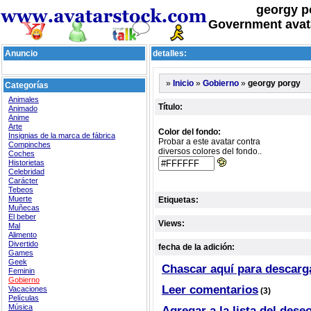
georgy p
Government avat
Anuncio
detalles:
»
»
»
georgy porgy
Inicio
Gobierno
Categorías
Animales
Título:
Animado
Anime
Arte
Color del fondo:
Insignias de la marca de fábrica
Probar a este avatar contra
Compinches
diversos colores del fondo..
Coches
Historietas
Celebridad
Carácter
Tebeos
Muerte
Etiquetas:
Muñecas
El beber
Views:
Mal
Alimento
Divertido
fecha de la adición:
Games
Geek
Chascar aquí para descarg
Feminin
Gobierno
Leer comentarios
Vacaciones
(3)
Películas
Música
Agregar a la lista del dese