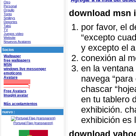
Otro
Personal
download msn 
Orgullo
Tonto
Smileys
Deportes
por favor, el 
Tabú
TV
Juegos video
“excepto cua
Website
Nnuevos Avatares
y excepto el ar
Socios
conexión al m
Wallpaper
free wallpapers
MSN
en la ventana 
windows live messenger
emoticons
navega “para 
Avatare
chascar “hoje
Free Avatars
Imagini avatar
en tu tablero 
Más acoplamientos
exhibición. ch
nuevo :
exhibición es l
Portugal Flag (transparent)
download yaho