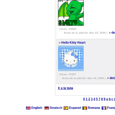
Views: 16060
»
de
fecha de la adición: Nov 24, 2006 |
»
Hello Kitty Heart
Views: 15397
»
det
fecha de la adición: Nov 24, 2006 |
Ir a la tapa
0
1
2
3
4
5
7
8
9
a
b
c
English
Deutsch
Espanol
Romana
Franç