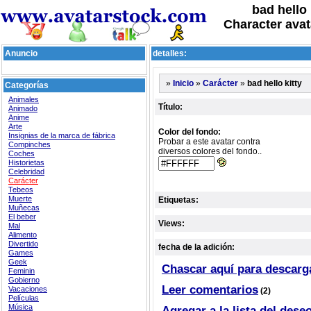
bad hello 
Character avat
Anuncio
detalles:
»
»
»
bad hello kitty
Inicio
Carácter
Categorías
Animales
Título:
Animado
Anime
Arte
Color del fondo:
Insignias de la marca de fábrica
Probar a este avatar contra
Compinches
diversos colores del fondo..
Coches
Historietas
Celebridad
Carácter
Tebeos
Muerte
Etiquetas:
Muñecas
El beber
Views:
Mal
Alimento
Divertido
fecha de la adición:
Games
Geek
Chascar aquí para descarg
Feminin
Gobierno
Leer comentarios
Vacaciones
(2)
Películas
Música
Agregar a la lista del dese