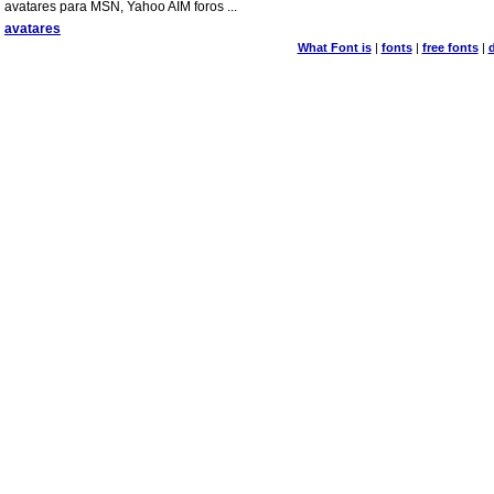
avatares para MSN, Yahoo AIM foros ...
avatares
What Font is
|
fonts
|
free fonts
|