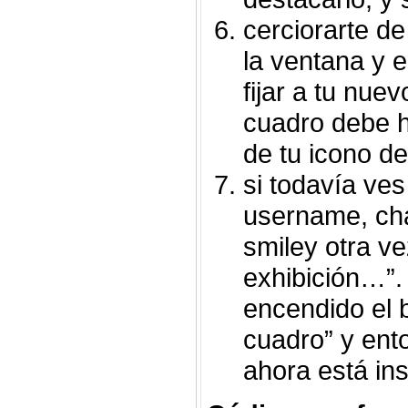
cerciorarte d
la ventana y e
fijar a tu nuev
cuadro debe h
de tu icono d
si todavía ves
username, cha
smiley otra v
exhibición…”.
encendido el b
cuadro” y ent
ahora está ins