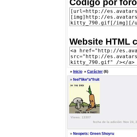
Código por foro
Website HTML c
»
Inicio
»
Carácter
(6)
»
feel*like*a*fruit
Views: 13307
fecha de la adición: Nov 24, 
»
Neopets: Green Shoyru