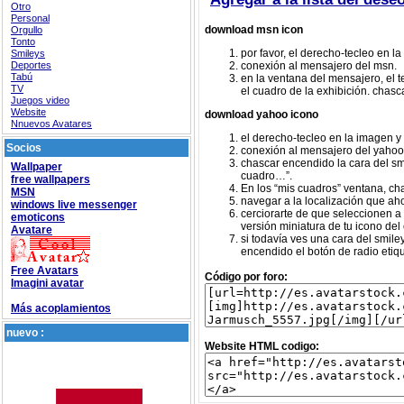
Otro
Personal
download msn icon
Orgullo
Tonto
por favor, el derecho-tecleo en l
Smileys
Deportes
conexión al mensajero del msn.
Tabú
en la ventana del mensajero, el t
TV
el cuadro de la exhibición. chasca
Juegos video
Website
download yahoo icono
Nnuevos Avatares
el derecho-tecleo en la imagen y
Socios
conexión al mensajero del yahoo
chascar encendido la cara del smi
Wallpaper
cuadro…”.
free wallpapers
En los “mis cuadros” ventana, ch
MSN
navegar a la localización que aho
windows live messenger
cerciorarte de que seleccionen a 
emoticons
versión miniatura de tu icono de
Avatare
si todavía ves una cara del smil
encendido el botón de radio etiqu
Free Avatars
Código por foro:
Imagini avatar
Más acoplamientos
nuevo :
Website HTML codigo: