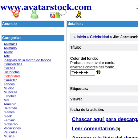
Anuncio
detalles:
»
»
»
Jim Jarmusc
Inicio
Celebridad
Categorías
Animales
Título:
Animado
Anime
Arte
Color del fondo:
Insignias de la marca de fábrica
Probar a este avatar contra
Compinches
diversos colores del fondo..
Coches
Historietas
Celebridad
Carácter
Tebeos
Muerte
Etiquetas:
Muñecas
El beber
Views:
Mal
Alimento
Divertido
fecha de la adición:
Games
Geek
Chascar aquí para descarg
Feminin
Gobierno
Leer comentarios
Vacaciones
(0)
Películas
Música
Agregar a la lista del dese