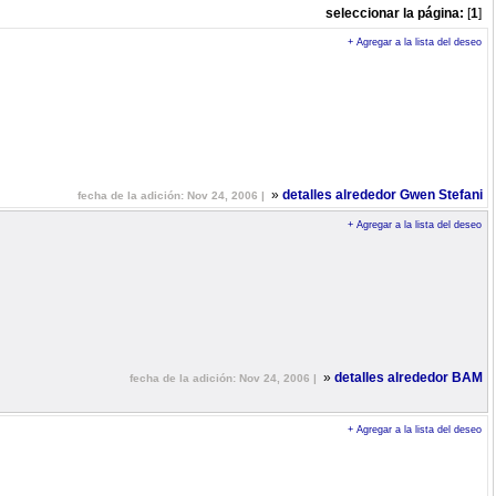
seleccionar la página:
[
1
]
+ Agregar a la lista del deseo
»
detalles alrededor Gwen Stefani
fecha de la adición: Nov 24, 2006 |
+ Agregar a la lista del deseo
»
detalles alrededor BAM
fecha de la adición: Nov 24, 2006 |
+ Agregar a la lista del deseo