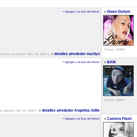
»
Gwen Stefani
+ Agregar a la lista del deseo
Views: 13562
»
detalles alrededor marilyn
echa de la adición: Nov 24, 2006 |
»
BAM
+ Agregar a la lista del deseo
Views: 14805
»
detalles alrededor Angelina Jollie
la adición: Apr 14, 2007 |
»
Camera Flash
+ Agregar a la lista del deseo