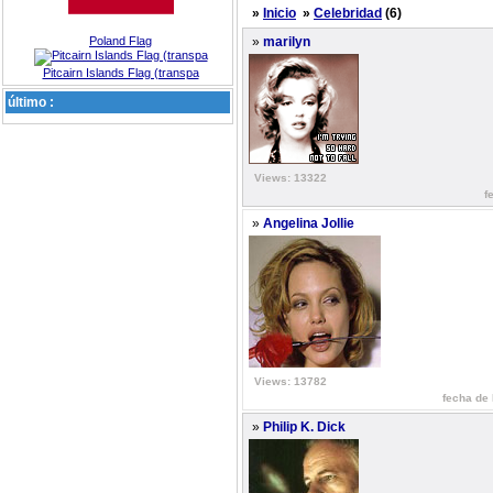
»
Inicio
»
Celebridad
(6)
Poland Flag
»
marilyn
Pitcairn Islands Flag (transpa
último :
Views: 13322
f
»
Angelina Jollie
Views: 13782
fecha de 
»
Philip K. Dick