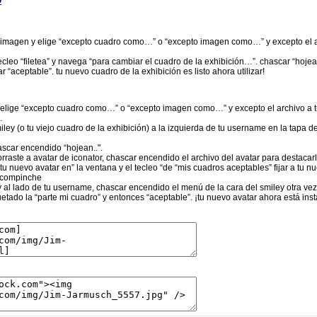
a imagen y elige “excepto cuadro como…” o “excepto imagen como…” y excepto el arc
ecleo “filetea” y navega “para cambiar el cuadro de la exhibición…”. chascar “hojean
r “aceptable”. tu nuevo cuadro de la exhibición es listo ahora utilizar!
 elige “excepto cuadro como…” o “excepto imagen como…” y excepto el archivo a tu 
.
ley (o tu viejo cuadro de la exhibición) a la izquierda de tu username en la tapa de 
ascar encendido “hojean..".
rraste a avatar de iconator, chascar encendido el archivo del avatar para destacarl
tu nuevo avatar en” la ventana y el tecleo “de “mis cuadros aceptables” fijar a tu 
l compinche
ey al lado de tu username, chascar encendido el menú de la cara del smiley otra ve
etado la “parte mi cuadro” y entonces “aceptable”. ¡tu nuevo avatar ahora está inst