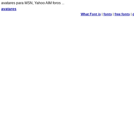
avatares para MSN, Yahoo AIM foros ...
avatares
What Font is
|
fonts
|
free fonts
|