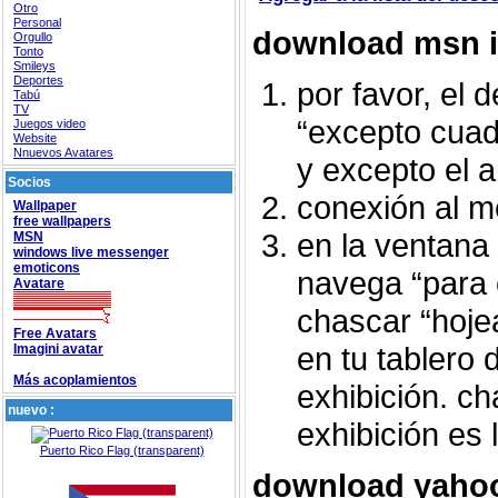
Otro
Personal
download msn 
Orgullo
Tonto
Smileys
Deportes
por favor, el 
Tabú
TV
“excepto cua
Juegos video
Website
Nnuevos Avatares
y excepto el ar
Socios
conexión al m
Wallpaper
free wallpapers
en la ventana 
MSN
windows live messenger
emoticons
navega “para 
Avatare
chascar “hoje
Free Avatars
en tu tablero 
Imagini avatar
Más acoplamientos
exhibición. ch
nuevo :
exhibición es l
Puerto Rico Flag (transparent)
download yaho