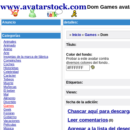
Dom Games avat
Anuncio
detalles:
»
»
»
Dom
Inicio
Games
Categorías
Animales
Título:
Animado
Anime
Arte
Color del fondo:
Insignias de la marca de fábrica
Probar a este avatar contra
Compinches
diversos colores del fondo..
Coches
Historietas
Celebridad
Carácter
Tebeos
Etiquetas:
Muerte
Muñecas
El beber
Views:
Mal
Alimento
Divertido
fecha de la adición:
Games
Geek
Chascar aquí para descarg
Feminin
Gobierno
Leer comentarios
(0)
Vacaciones
Películas
Agregar a la lista del dese
Música