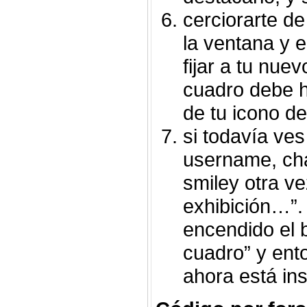
cerciorarte d
la ventana y e
fijar a tu nuev
cuadro debe h
de tu icono d
si todavía ves
username, cha
smiley otra v
exhibición…”.
encendido el b
cuadro” y ent
ahora está ins