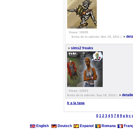
Views: 10639
»
det
fecha de la adición: Nov 19, 2011 |
»
sims2 freaks
Views: 12023
»
detall
fecha de la adición: Sep 18, 2010 |
Ir a la tapa
0
1
2
3
4
5
7
8
9
a
b
c
English
Deutsch
Espanol
Romana
Franç