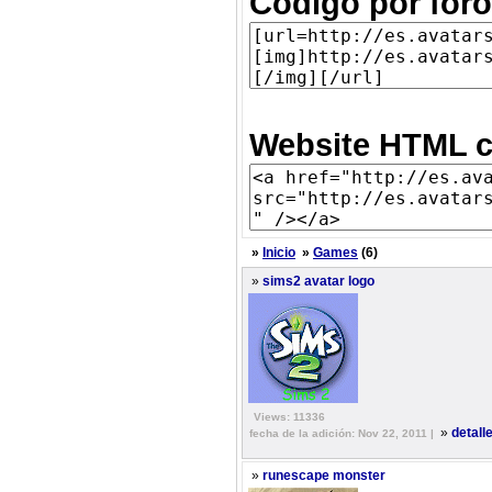
Código por foro
Website HTML c
»
Inicio
»
Games
(6)
»
sims2 avatar logo
Views: 11336
»
detall
fecha de la adición: Nov 22, 2011 |
»
runescape monster