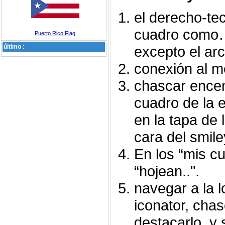
el derecho-tec
cuadro como…
Puerto Rico Flag
último :
excepto el arch
conexión al m
chascar encend
cuadro de la e
en la tapa de 
cara del smile
En los “mis c
“hojean..".
navegar a la l
iconator, chas
destacarlo, y 