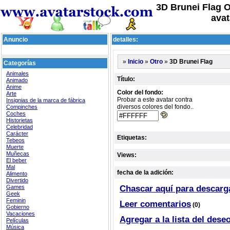
3D Brunei Flag O
avat
Anuncio
detalles:
»
»
»
3D Brunei Flag
Inicio
Otro
Categorías
Animales
Título:
Animado
Anime
Color del fondo:
Arte
Probar a este avatar contra
Insignias de la marca de fábrica
diversos colores del fondo..
Compinches
Coches
Historietas
Celebridad
Carácter
Etiquetas:
Tebeos
Muerte
Muñecas
Views:
El beber
Mal
fecha de la adición:
Alimento
Divertido
Games
Chascar aquí para descarg
Geek
Feminin
Leer comentarios
(0)
Gobierno
Vacaciones
Agregar a la lista del dese
Películas
Música