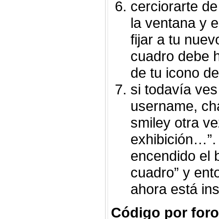
cerciorarte d
la ventana y e
fijar a tu nuev
cuadro debe h
de tu icono d
si todavía ves
username, cha
smiley otra v
exhibición…”.
encendido el b
cuadro” y ent
ahora está ins
Código por foro