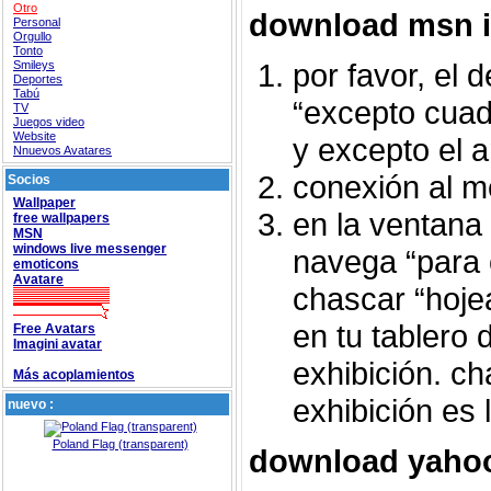
Otro
download msn 
Personal
Orgullo
Tonto
por favor, el 
Smileys
Deportes
Tabú
“excepto cua
TV
Juegos video
Website
y excepto el ar
Nnuevos Avatares
conexión al m
Socios
Wallpaper
en la ventana 
free wallpapers
MSN
windows live messenger
navega “para 
emoticons
Avatare
chascar “hoje
en tu tablero 
Free Avatars
Imagini avatar
exhibición. ch
Más acoplamientos
exhibición es l
nuevo :
Poland Flag (transparent)
download yaho