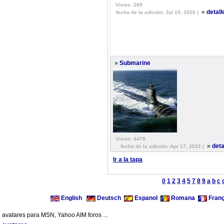
Views: 289
»
detal
fecha de la adición: Jul 19, 2026 |
»
Submarine
Views: 4478
»
deta
fecha de la adición: Apr 17, 2022 |
Ir a la tapa
0
1
2
3
4
5
7
8
9
a
b
c
English
Deutsch
Espanol
Romana
Franç
avatares para MSN, Yahoo AIM foros ...