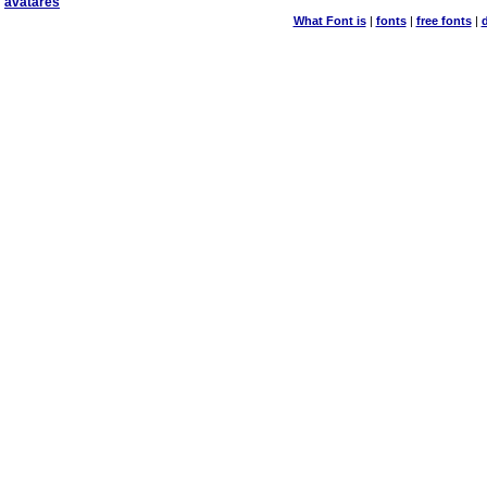
avatares
What Font is
|
fonts
|
free fonts
|