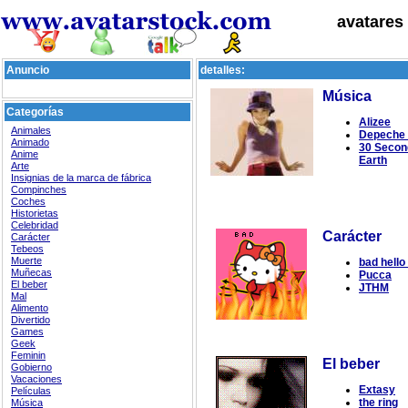
avatares
Anuncio
detalles:
Música
Categorías
Alizee
Animales
Depeche
Animado
30 Second
Anime
Earth
Arte
Insignias de la marca de fábrica
Compinches
Coches
Historietas
Celebridad
Carácter
Carácter
Tebeos
Muerte
bad hello 
Muñecas
Pucca
El beber
JTHM
Mal
Alimento
Divertido
Games
Geek
Feminin
El beber
Gobierno
Vacaciones
Extasy
Películas
the ring
Música