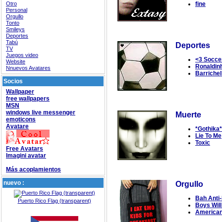
Otro
fine
Personal
Orgullo
Tonto
Smileys
Deportes
Tabú
Deportes
TV
Juegos video
<3 Socce
Website
Ronaldin
Nnuevos Avatares
Barrichel
Socios
Wallpaper
free wallpapers
MSN
windows live messenger
Muerte
emoticons
Avatare
*Gothika*
Lie To Me
Toxic
Free Avatars
Imagini avatar
Más acoplamientos
nuevo :
Orgullo
Bah Anti
Puerto Rico Flag (transparent)
Boys Wil
American