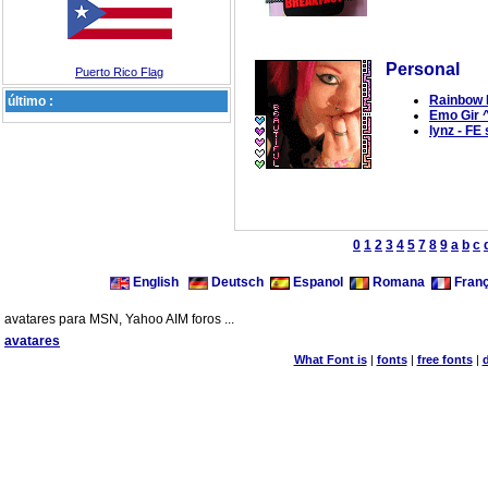
Personal
Puerto Rico Flag
Rainbow B
último :
Emo Gir 
lynz - FE 
0
1
2
3
4
5
7
8
9
a
b
c
English
Deutsch
Espanol
Romana
Franç
avatares para MSN, Yahoo AIM foros ...
avatares
What Font is
|
fonts
|
free fonts
|